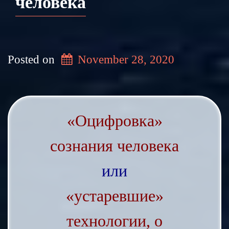
человека
Posted on
November 28, 2020
«Оцифровка»
сознания человека
или
«устаревшие»
технологии, о