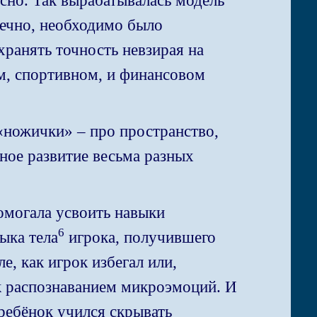
асно. Так вырабатывалась модель
ечно, необходимо было
хранять точность невзирая на
м, спортивном, и финансовом
 «ножички» – про пространство,
ное развитие весьма разных
помогала усвоить навыки
6
ыка тела
игрока, получившего
е, как игрок избегал или,
к распознаванием микроэмоций. И
 ребёнок учился скрывать