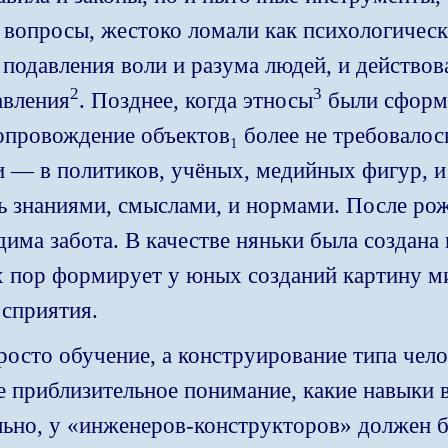
вопросы, жестоко ломали как психологическ
одавления воли и разума людей, и действов
2
3
авления
.
Позднее, когда этносы
были сформ
опровождение объектов
₁
более не требовало
 — в политиков, учёных, медийных фигур, и 
ь знаниями, смыслами, и нормами. После рож
има забота. В качестве няньки была создана
ех пор формирует у юных созданий картину м
сприятия.
просто обучение, а конструирование типа чел
е приблизительное понимание, какие навыки 
льно, у «инженеров-конструкторов» должен б