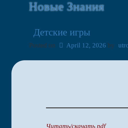
Новые Знания
Детские игры
Posted on
April 12, 2026
by
utr
Читать/скачать pdf