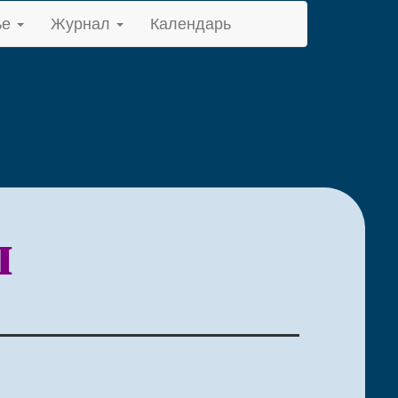
ье
Журнал
Календарь
ы