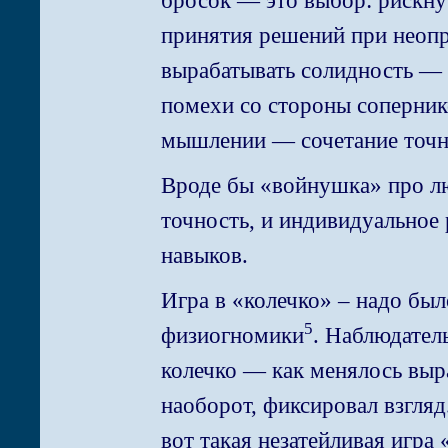
бросок — это выбор: рискнут
принятия решений при неопр
вырабатывать солидность — н
помехи со стороны соперник
мышлении — сочетание точно
Вроде бы «войнушка» про лю
точность, и индивидуальное 
навыков.
Игра в «колечко» – надо был
5
физиогномики
.
Наблюдатель
колечко — как менялось выра
наоборот, фиксировал взгля
вот такая незатейливая игра