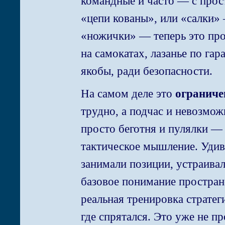
командные и часто — с прос
«цепи кованы», или «салки» 
«ножички» — теперь это про
на самокатах, лазанье по га
якобы, ради безопасности.
На самом деле это
ограниче
трудно, а подчас и невозмож
просто беготня и пулялки —
тактическое мышление. Удив
занимали позиции, устраива
базовое понимание простран
реальная тренировка страте
где спрятался. Это уже не п