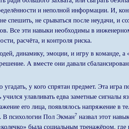
ь ради большого захвата, или сыграть безоп
еделённости и неполной информации. И, кон
е спешить, не срываться после неудачи, и со
ов. Все эти навыки необходимы в инженерно
сти, расчёта, и контроля риска.
дей, динамику, эмоции, и игру в команде, а
решение. А вместе они давали сбалансирован
о угадать, у кого спрятан предмет. Эта игра 
 учился улавливать едва заметные сигналы яз
жение его лица, появлялось напряжение в тел
7
д. В психологии Пол Экман
назвал этот навы
 «колечко» была социальным тренажёром, где