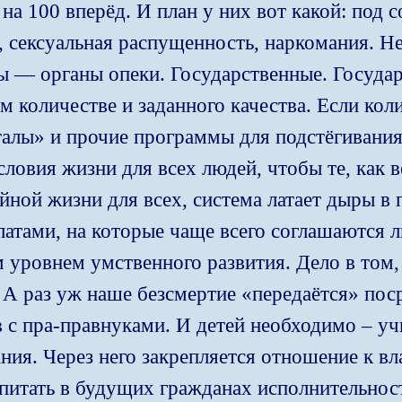
 на 100 вперёд. И план у них вот какой: под
, сексуальная распущенность, наркомания. Н
 — органы опеки. Государственные. Государ
м количестве и заданного качества. Если ко
талы» и прочие программы для подстёгивани
словия жизни для всех людей, чтобы те, как в
йной жизни для всех, система латает дыры в
тами, на которые чаще всего соглашаются л
м уровнем умственного развития. Дело в том,
 А раз уж наше безсмертие «передаётся» пос
в с пра-правнуками. И детей необходимо – уч
ия. Через него закрепляется отношение к вла
питать в будущих гражданах исполнительност