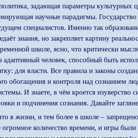
 политика, задающая параметры культурных ц
рмирующая научные парадигмы. Государство 
удущем специалистов. Именно так образовани
едаёт знания, но закрепляет картину реальн
временной школе, ясно, что критически мыс
н адаптивный человек, способный быть испо
атку: для власти. Все правила и законы создан
ого обогащения и контроля над сознанием лю
стемы. И знаете, в чём кроется изуверство 
овки и подчинения сознания. Давайте загля
что в жизни, и тем более в школе – запрещe
це огромное количество времени, и игры был