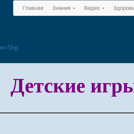
Главная
Знания
Видео
Здоров
osv5bg
Детские игр