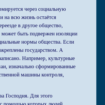
ормируется через социальную
и на всю жизнь остаётся
реезде в другое общество,
н может быть подвержен изоляции
оциальные нормы общества. Если
акреплены государством. А
 записано. Например, культурные
чаи, изначально сформированные
рственной машины контроля,
ва Господня. Для этого
, с помощью которых людей,