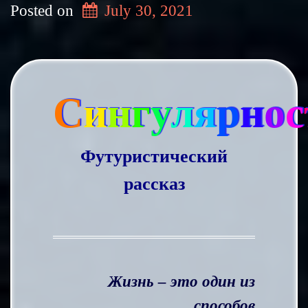
Posted on
July 30, 2021
С
и
н
г
у
л
я
р
н
о
с
Футуристический
рассказ
Жизнь – это один из
способов