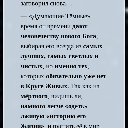
заговорил снова…
— «Думающие Тёмные»
время от времени
дают
человечеству нового Бога
,
выбирая его всегда из
самых
лучших, самых светлых и
чистых
, но
именно тех
,
которых
обязательно уже нет
в Круге Живых
. Так как на
мёртвого
,
видишь ли,
намного легче «одеть»
лживую «историю его
Жизни»
, и пустить её в мир,