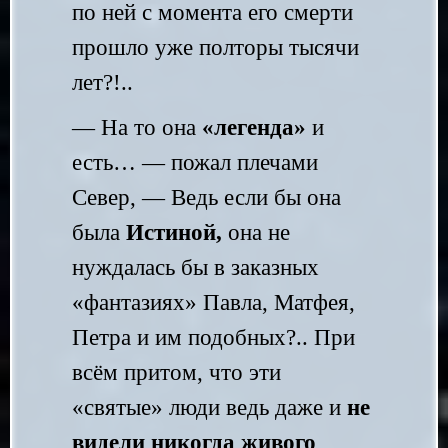
по ней с момента его смерти
прошло уже полторы тысячи
лет?!..
— На то она
«легенда»
и
есть…
— пожал плечами
Север, — Ведь если бы она
была
Истиной
,
она не
нуждалась бы в заказных
«фантазиях» Павла, Матфея,
Петра и им подобных?.. При
всём притом, что эти
«святые» люди ведь даже и
не
видели никогда живого