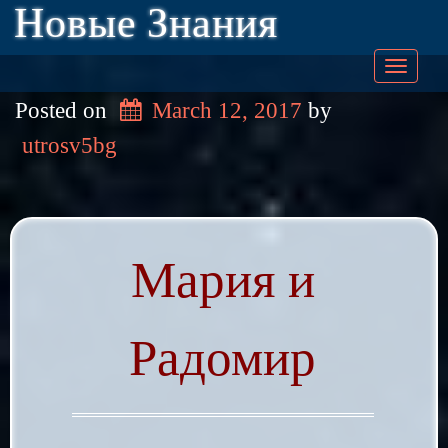
Новые Знания
Togg
Posted on
March 12, 2017
by
navig
utrosv5bg
Мария и
Радомир