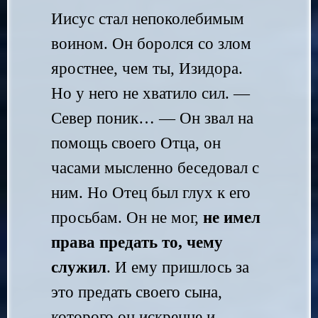
Иисус стал непоколебимым
воином. Он боролся со злом
яростнее, чем ты, Изидора.
Но у него не хватило сил. —
Север поник… — Он звал на
помощь своего Отца, он
часами мысленно беседовал с
ним. Но Отец был глух к его
просьбам. Он не мог,
не имел
права предать то, чему
служил
. И ему пришлось за
это предать своего сына,
которого он искренне и