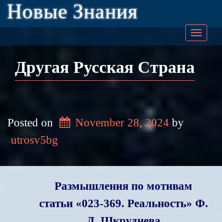
Новые Знания
Togg
navig
Другая Русская Страна
Posted on
November 28, 2024
by
utrosv5bg
Размышления по мотивам
статьи «023-369. Реальность» Ф.
Д. Шкруднева