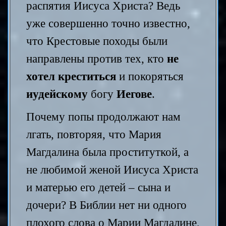
распятия Иисуса Христа? Ведь
уже совершенно точно известно,
что Крестовые походы были
направлены против тех, кто
не
хотел креститься
и покоряться
иудейскому
богу
Иегове
.
Почему попы продолжают нам
лгать, повторяя, что Мария
Магдалина была проституткой, а
не любимой женой Иисуса Христа
и матерью его детей – сына и
дочери? В Библии нет ни одного
плохого слова о Марии Магдалине,