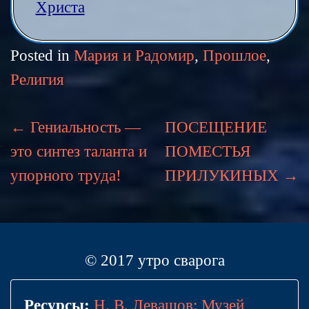
Христа
Posted in
Мария и Радомир
,
Прошлое
,
Религия
Post
←
Гениальность —
ПОСЕЩЕНИЕ
это синтез таланта и
ПОМЕСТЬЯ
navigation
упорного труда!
ПРИЛУКИНЫХ
→
© 2017 утро сварога
Ресурсы:
Н. В. Левашов: Музей