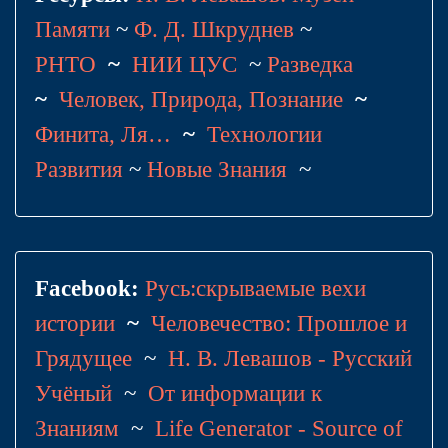
Памяти
~
Ф. Д. Шкруднев
~
РНТО
~
НИИ ЦУС
~
Разведка
~
Человек, Природа, Познание
~
Финита, Ля…
~
Технологии
Развития
~
Новые Знания
~
Facebook:
Русь:скрываемые вехи
истории
~
Человечество: Прошлое и
Грядущее
~
Н. В. Левашов - Русский
Учёный
~
От информации к
Знаниям
~
Life Generator - Source of