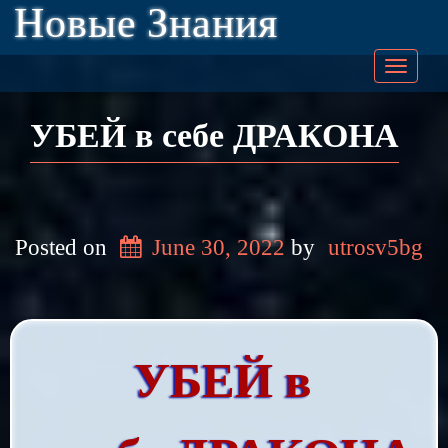
Новые Знания
Togg
navig
УБЕЙ в себе ДРАКОНА
Posted on
June 30, 2022
by
utrosv5bg
УБЕЙ
в