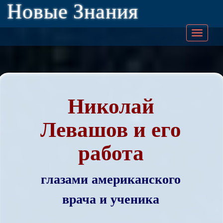
Новые Знания
Togg
navig
Николай
Левашов и его
работа
глазами американского
врача и ученика